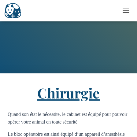
O
U
V
R
I
R
/
F
E
R
M
E
R
Chirurgie
L
A
N
A
Quand son état le nécessite, le cabinet est équipé pour pouvoir
V
I
opérer votre animal en toute sécurité.
G
A
Le bloc opératoire est ainsi équipé d’un appareil d’anesthésie