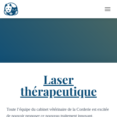
O
U
V
R
I
R
/
F
E
R
M
E
R
Laser
L
A
thérapeutique
N
A
V
I
G
Toute l’équipe du cabinet vétérinaire de la Corderie est excitée
A
de pouvoir proposer ce nouveau traitement innovant,