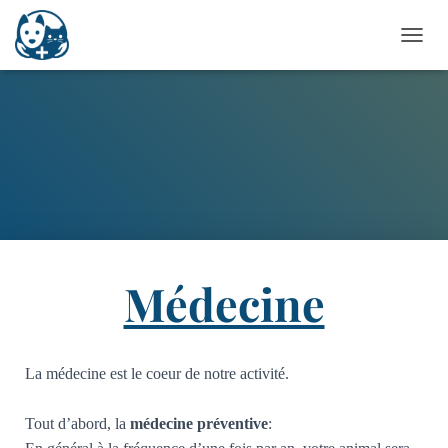
O
U
V
R
I
R
/
F
E
R
M
E
R
Médecine
L
A
N
A
La médecine est le coeur de notre activité.
V
I
G
Tout d’abord, la
médecine préventive
:
A