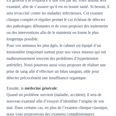
En général à la fréquence d’une fois par an, votre animal sera
T
I
examiné, afin de s’assurer qu’il est en bonne santé. Si besoin, il
O
sera revacciné contre les maladies infectieuses. Cet examen
N
clinique complet et régulier permet le cas échéant de détecter
des pathologies débutantes et de vous proposer des traitements
ou des interventions afin de le maintenir en forme le plus
longtemps possible.
Pour vos animaux les plus âgés, le cabinet est équipé d’un
tensiomètre (important surtout pour nos vieux minous qui ont
malheureusement souvent des problèmes d’hypertension
artérielle). Nous pourrons aussi vous proposer de réaliser une
prise de sang afin d’effectuer un bilan sanguin, utile pour
détecter précocément une insuffisance organique.
Ensuite, la
médecine générale
:
Quand un problème survient (maladie, accident), il sera de
nouveau examiné afin d’essayer d’identifier l’origine de son
mal. Dans certains cas, en plus de l’examen clinique classique,
nous vous proposerons des examens complémentaires